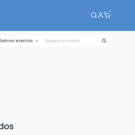
0
Webinar
róximos eventos
dos