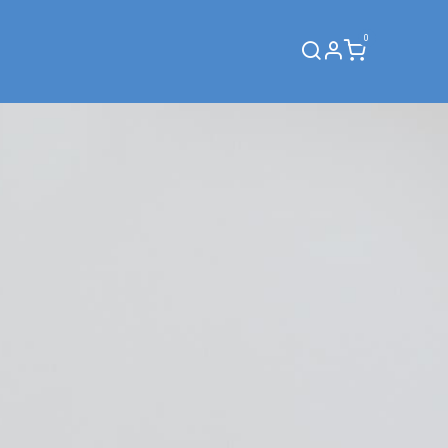
0
Webinar