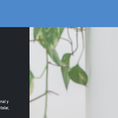
Inicio
Nuestra Tienda
Quiénes somos
Contactános
y
nal y
alar,