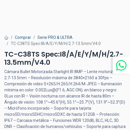
Comprar
Serie PRO & ULTRA
TC-C38TS Spec:I8/A/E/Y/M/H/2.7-13.5mm/V4.0
TC-C38TS Spec:I8/A/E/Y/M/H/2.7-
13.5mm/V4.0
Cámara Bullet Motorizada Starlight IR 8MP – Lente motorizado de
2.7-13.5mm – Resolución máxima de 3840×2160 a 30fps –
Compresión de video S+265/H.265/H.264/M-JPEG – Iluminación
mínima en color: 0.002Lux@(F1.6, AGC ON); en blanco y negro:
0Lux con IR – Visión nocturna con alcance IR de hasta 80m –
Ángulo de visión: 108.1°~45.6°(H), 55.1°~25.7°(V), 131.9°~52.3°(D)
– Micrófono incorporado – Soporte para tarjeta
microSD/microSDHC/microSDXC de hasta 512GB – Protección
IP67 – Carcasa metálica – Funciones WDR 120dB, BLC, HLC, 3D
DNR – Clasificación de humanos/vehículos – Soporte para captura