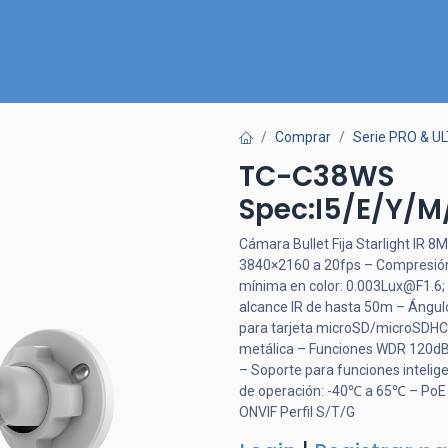
Inicio
Nuestra Tienda
Quiénes somos
Contactános
Comprar
Serie PRO & U
TC-C38WS
Spec:I5/E/Y/
Cámara Bullet Fija Starlight IR 
3840×2160 a 20fps – Compresión
mínima en color: 0.003Lux@F1.6; 
alcance IR de hasta 50m – Ángulo
para tarjeta microSD/microSDHC
metálica – Funciones WDR 120dB,
– Soporte para funciones inteli
de operación: -40℃ a 65℃ – PoE
ONVIF Perfil S/T/G