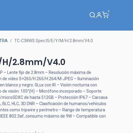
0
Webinar
LTRA
TC-C38WS Spec:I5/E/Y/M/H/2.8mm/V4.0
M/H/2.8mm/V4.0
8MP – Lente fijo de 2.8mm – Resolución máxima de
 de video S+265/H.265/H.264/M-JPEG – Iluminación
en blanco y negro: 0Lux con IR – Visión nocturna con
 de visión: 105°(H) – Micrófono incorporado – Soporte
/microSDXC de hasta 512GB – Protección IP67 – Carcasa
 BLC, HLC, 3D DNR – Clasificación de humanos/vehículos
gentes como tripwire y perímetro – Rango de temperatura
 IEEE 802.3af, consumo máximo de 9W – Compatible con