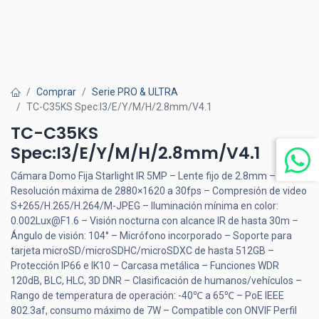
Comprar
Serie PRO & ULTRA
TC-C35KS Spec:I3/E/Y/M/H/2.8mm/V4.1
TC-C35KS
Spec:I3/E/Y/M/H/2.8mm/V4.1
Cámara Domo Fija Starlight IR 5MP – Lente fijo de 2.8mm –
Resolución máxima de 2880×1620 a 30fps – Compresión de video
S+265/H.265/H.264/M-JPEG – Iluminación mínima en color:
0.002Lux@F1.6 – Visión nocturna con alcance IR de hasta 30m –
Ángulo de visión: 104° – Micrófono incorporado – Soporte para
tarjeta microSD/microSDHC/microSDXC de hasta 512GB –
Protección IP66 e IK10 – Carcasa metálica – Funciones WDR
120dB, BLC, HLC, 3D DNR – Clasificación de humanos/vehículos –
Rango de temperatura de operación: -40℃ a 65℃ – PoE IEEE
802.3af, consumo máximo de 7W – Compatible con ONVIF Perfil