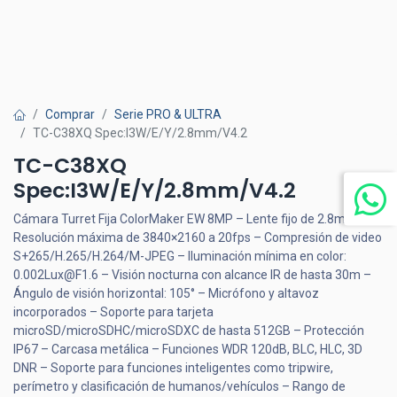
Comprar
Serie PRO & ULTRA
TC-C38XQ Spec:I3W/E/Y/2.8mm/V4.2
TC-C38XQ
Spec:I3W/E/Y/2.8mm/V4.2
Cámara Turret Fija ColorMaker EW 8MP – Lente fijo de 2.8mm –
Resolución máxima de 3840×2160 a 20fps – Compresión de video
S+265/H.265/H.264/M-JPEG – Iluminación mínima en color:
0.002Lux@F1.6 – Visión nocturna con alcance IR de hasta 30m –
Ángulo de visión horizontal: 105° – Micrófono y altavoz
incorporados – Soporte para tarjeta
microSD/microSDHC/microSDXC de hasta 512GB – Protección
IP67 – Carcasa metálica – Funciones WDR 120dB, BLC, HLC, 3D
DNR – Soporte para funciones inteligentes como tripwire,
perímetro y clasificación de humanos/vehículos – Rango de