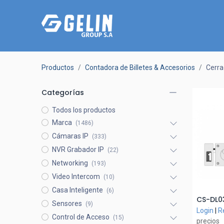
Productos
Contadora de Billetes & Accesorios
Cerra
Categorías
Todos los productos
Marca
(1486)
Cámaras IP
(333)
NVR Grabador IP
(22)
Networking
(193)
Video Intercom
(10)
Casa Inteligente
(6)
CS-DL0
A
Sensores
(9)
Login
|
R
Control de Acceso
(15)
precios