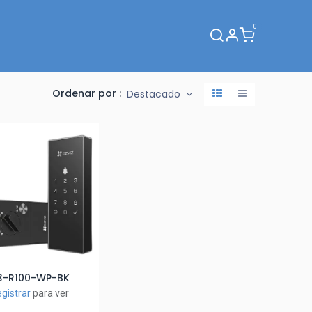
0
Webinar
Ordenar por :
Destacado
3-R100-WP-BK
ñadir al Carrito
gistrar
para ver