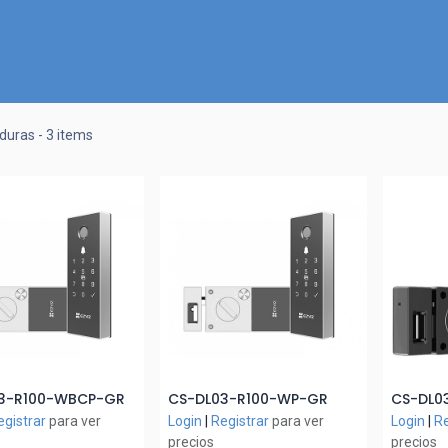
Inicio
Nuestra Tienda
Quiénes somos
Contactános
duras
- 3 items
3-R100-WBCP-GR
CS-DL03-R100-WP-GR
CS-DL0
ñadir al Carrito
Añadir al Carrito
A
egistrar
para ver
Login
|
Registrar
para ver
Login
|
Re
precios
precios