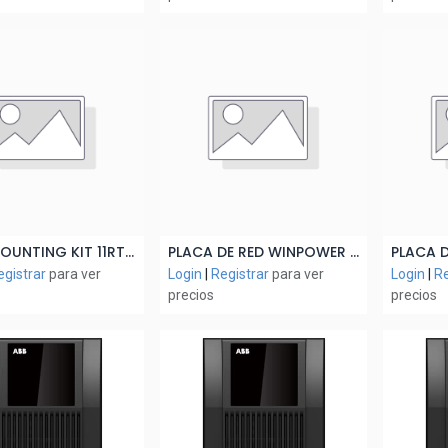
RACK MOUNTING KIT 11RT G2 6/10 KVA (Solo P/EBM)
PLACA DE RED WINPOWER SNMP - POWERVALUE (No apto 11T G2 1/3 KVA y 11RT G2 1/3 KVA)
ñadir al Carrito
Añadir al Carrito
A
egistrar
para ver
Login
|
Registrar
para ver
Login
|
Re
precios
precios