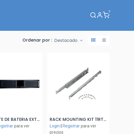
0
Webinar
Ordenar por :
Destacado
GABINETE DE BATERIA EXTERNA (MODULO 11RT G2 6/10 KVA)
RACK MOUNTING KIT 11RT G2 6/10 KVA (SOLO P/UPS)
ñadir al Carrito
Añadir al Carrito
gistrar
para ver
Login
|
Registrar
para ver
precios