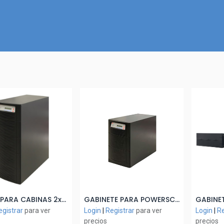
Inicio
Nuestra Tienda
Quiénes somos
Contactános
ENLACE PARA CABINAS 2x48x7/8Ah CAB B (SIN BATERIAS)
GABINETE PARA POWERSCALE CAB B
ñadir al Carrito
Añadir al Carrito
A
egistrar
para ver
Login
|
Registrar
para ver
Login
|
Re
precios
precios