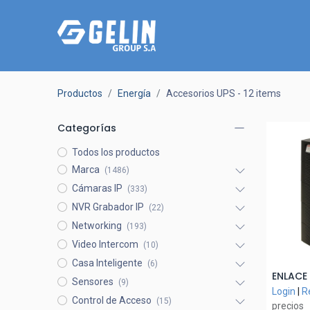
Productos
Energía
Accesorios UPS
- 12 items
Categorías
Todos los productos
Marca
(1486)
Cámaras IP
(333)
NVR Grabador IP
(22)
Networking
(193)
Video Intercom
(10)
Casa Inteligente
(6)
A
Sensores
(9)
Login
|
R
Control de Acceso
(15)
precios