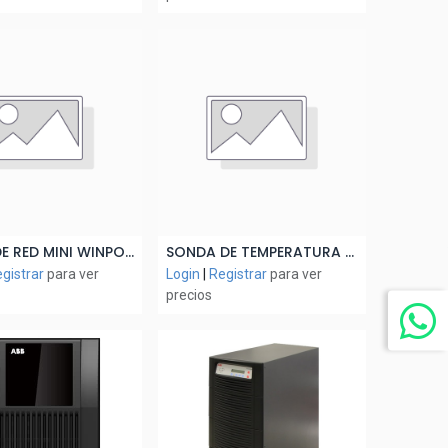
PLACA DE RED MINI WINPOWER SNMP - POWERVALUE 11T G2 1/3 KVA (INCLUYE SPS SOFTWARE + SOPORTE SNMP)
SONDA DE TEMPERATURA P/BATERIAS (CABLE 1MTRS LARGO)
ñadir al Carrito
Añadir al Carrito
gistrar
para ver
Login
|
Registrar
para ver
precios