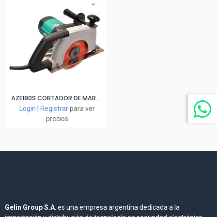
AZE180S CORTADOR DE MARMOL
Login
|
Registrar
para ver
precios
Gelin Group S.A
. es una empresa argentina dedicada a la