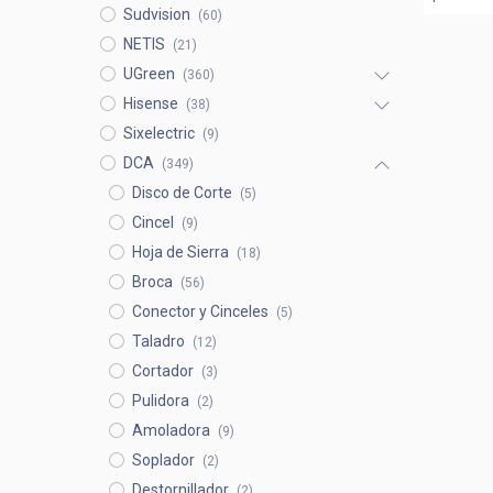
Sudvision
(60)
NETIS
(21)
UGreen
(360)
Hisense
(38)
Sixelectric
(9)
DCA
(349)
Disco de Corte
(5)
Cincel
(9)
Hoja de Sierra
(18)
Broca
(56)
Conector y Cinceles
(5)
Taladro
(12)
Cortador
(3)
Pulidora
(2)
Amoladora
(9)
Soplador
(2)
Destornillador
(2)