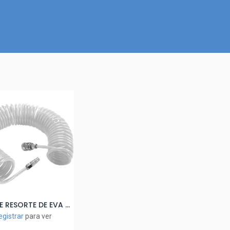
Inicio
Nuestra Tienda
Quiénes somos
Contactános
TUBO DE RESORTE DE EVA (C/CONECTOR RAPIDO) TRANSPARENTE 8×5×9
ñadir al Carrito
egistrar
para ver