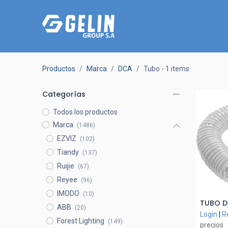
Productos
Marca
DCA
Tubo
- 1 items
Categorías
Todos los productos
Marca
(1486)
EZVIZ
(102)
Tiandy
(137)
Ruijie
(67)
Reyee
(96)
IMODO
(10)
A
ABB
(20)
Login
|
R
Forest Lighting
(149)
precios