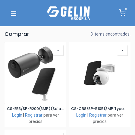
0
Comprar
3 items encontrados.
CS-EB3/SP-R200(3MP)(Solar Panel Kit)(4.2W)
CS-CB8/SP-R105(3MP Type-C)
Login
|
Registrar
para ver
Login
|
Registrar
para ver
precios
precios