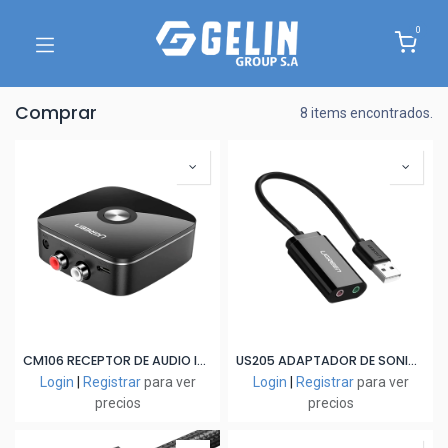
0
Comprar
8 items encontrados.
CM106 RECEPTOR DE AUDIO INALAMBRICO BLUETOOTH 5.1 C/ADAPTADOR 3.5MM Y 2 RCA
US205 ADAPTADOR DE SONIDO EXTERNO USB 2.0 NEGRO
Login
|
Registrar
para ver
Login
|
Registrar
para ver
precios
precios