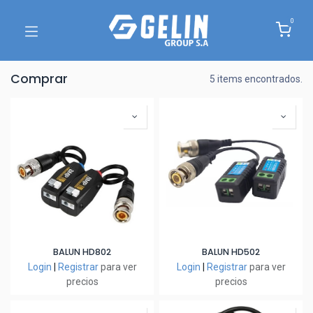
0
Comprar
5 items encontrados.
BALUN HD802
BALUN HD502
Login
|
Registrar
para ver
Login
|
Registrar
para ver
precios
precios