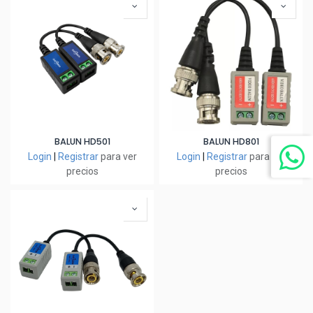
BALUN HD501
BALUN HD801
Login
|
Registrar
para ver
Login
|
Registrar
para ver
precios
precios