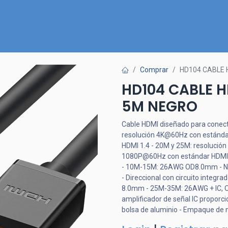
Inicio
Nuestra Tienda
Quiénes somos
Contactános
Comprar
HD104 CABLE
HD104 CABLE 
5M NEGRO
Cable HDMI diseñado para conect
resolución 4K@60Hz con estánda
HDMI 1.4 - 20M y 25M: resolució
1080P@60Hz con estándar HDMI
- 10M-15M: 26AWG OD8.0mm - Núcle
- Direccional con circuito integ
8.0mm - 25M-35M: 26AWG + IC, O
amplificador de señal IC proporc
bolsa de aluminio - Empaque 