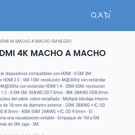
0
Webinar
 HDMI 4K MACHO A MACHO 5M NEGRO
HDMI 4K MACHO A MACHO
ar dispositivos compatibles con HDMI - 0.5M-3M:
r HDMI 2.0 - 5M-15M: resolución 4K@30Hz con estándar
n 4K@30Hz con estándar HDMI 1.4 - 30M-50M: resolución
 1.2 - 0.5M-5M: 30AWG OD7.3mm - 8M: 28AWG OD8.0mm
o del cable: cobre estañado - Múltiple blindaje interno
rado de 18 mm de diámetro exterior - 20M: 28AWG + IC, OD
D 8.0mm - 40M-50M: 24AWG + IC, OD 9.0mm - El
iona una visualización estable - Empaque de 1M a 5M:
de más de 5M: caja - 5M.