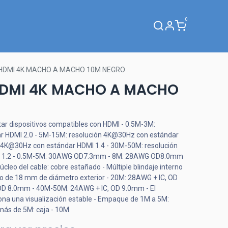
0
Webinar
 HDMI 4K MACHO A MACHO 10M NEGRO
HDMI 4K MACHO A MACHO
ar dispositivos compatibles con HDMI - 0.5M-3M:
r HDMI 2.0 - 5M-15M: resolución 4K@30Hz con estándar
n 4K@30Hz con estándar HDMI 1.4 - 30M-50M: resolución
 1.2 - 0.5M-5M: 30AWG OD7.3mm - 8M: 28AWG OD8.0mm
o del cable: cobre estañado - Múltiple blindaje interno
rado de 18 mm de diámetro exterior - 20M: 28AWG + IC, OD
D 8.0mm - 40M-50M: 24AWG + IC, OD 9.0mm - El
iona una visualización estable - Empaque de 1M a 5M:
de más de 5M: caja - 10M.