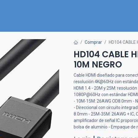
Inicio
Nuestra Tienda
Quiénes somos
Contactános
Comprar
HD104 CABLE
HD104 CABLE 
10M NEGRO
Cable HDMI diseñado para conect
resolución 4K@60Hz con estánda
HDMI 1.4 - 20M y 25M: resolució
1080P@60Hz con estándar HDMI
- 10M-15M: 26AWG OD8.0mm - Núcle
- Direccional con circuito integ
8.0mm - 25M-35M: 26AWG + IC, O
amplificador de señal IC proporc
bolsa de aluminio - Empaque 