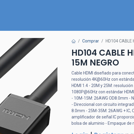
Inicio
Nuestra Tienda
Quiénes somos
Contactános
Comprar
HD104 CABLE
HD104 CABLE 
15M NEGRO
Cable HDMI diseñado para conect
resolución 4K@60Hz con estánda
HDMI 1.4 - 20M y 25M: resolució
1080P@60Hz con estándar HDMI
- 10M-15M: 26AWG OD8.0mm - Núcle
- Direccional con circuito integ
8.0mm - 25M-35M: 26AWG + IC, O
amplificador de señal IC proporc
bolsa de aluminio - Empaque de 