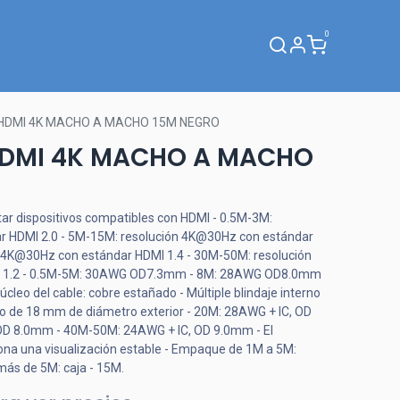
0
Webinar
 HDMI 4K MACHO A MACHO 15M NEGRO
HDMI 4K MACHO A MACHO
ar dispositivos compatibles con HDMI - 0.5M-3M:
r HDMI 2.0 - 5M-15M: resolución 4K@30Hz con estándar
n 4K@30Hz con estándar HDMI 1.4 - 30M-50M: resolución
 1.2 - 0.5M-5M: 30AWG OD7.3mm - 8M: 28AWG OD8.0mm
o del cable: cobre estañado - Múltiple blindaje interno
rado de 18 mm de diámetro exterior - 20M: 28AWG + IC, OD
D 8.0mm - 40M-50M: 24AWG + IC, OD 9.0mm - El
iona una visualización estable - Empaque de 1M a 5M:
más de 5M: caja - 15M.