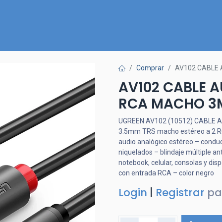
Inicio
Nuestra Tienda
Quiénes somos
Contactános
Comprar
AV102 CABLE 
AV102 CABLE 
RCA MACHO 3
UGREEN AV102 (10512) CABLE 
3.5mm TRS macho estéreo a 2 RC
audio analógico estéreo – conduc
niquelados – blindaje múltiple an
notebook, celular, consolas y dis
con entrada RCA – color negro
Login
|
Registrar
pa