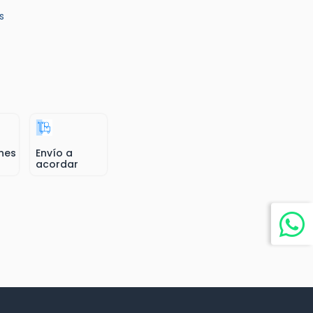
s
nes
Envío a
acordar