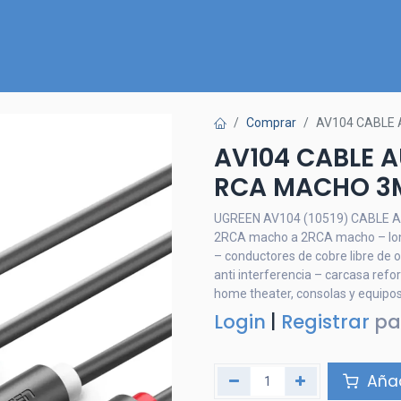
Inicio
Nuestra Tienda
Quiénes somos
Contactános
Comprar
AV104 CABLE 
AV104 CABLE A
RCA MACHO 3
UGREEN AV104 (10519) CABLE A
2RCA macho a 2RCA macho – long
– conductores de cobre libre de 
anti interferencia – carcasa refo
home theater, consolas y equipos
Login
|
Registrar
pa
Añad