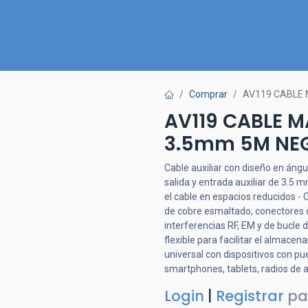
Inicio
Nuestra Tienda
Quiénes somos
Contactános
Comprar
AV119 CABLE
AV119 CABLE 
3.5mm 5M NE
Cable auxiliar con diseño en ángul
salida y entrada auxiliar de 3.5 
el cable en espacios reducidos - 
de cobre esmaltado, conectores 
interferencias RF, EM y de bucle 
flexible para facilitar el almacen
universal con dispositivos con pu
smartphones, tablets, radios de au
Login
|
Registrar
pa