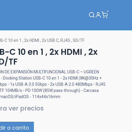
0
Webinar
C 10 en 1 , 2x HDMI , 2x USB C, RJ45 , SD/TF
C 10 en 1 , 2x HDMI , 2x
SD/TF
ÓN DE EXPANSIÓN MULTIFUNCIONAL USB-C – UGREEN
- Docking Station USB-C 10 en 1 - 2x HDMI (8K@30Hz +
bps - 1x USB-A 3.0 5Gbps - 2x USB-A 2.0 480Mbps - RJ45
/TF 104MB/s - PD 100W (85W pass-through) - Carcasa
s/macOS/iPadOS - 114x44x16mm
ra ver precios
ir a carrito