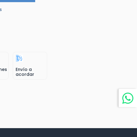
s
nes
Envío a
acordar