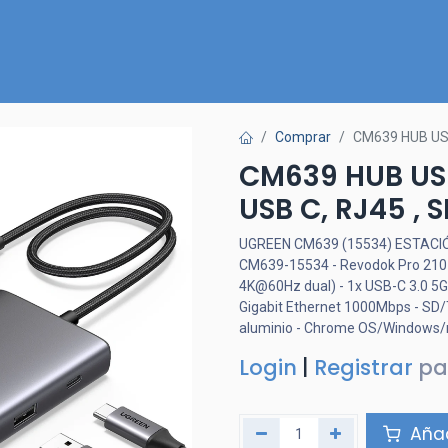
Inicio
Nuestra Tienda
Quiénes somos
Contactános
Comprar
CM639 HUB USB-
CM639 HUB USB-
USB C, RJ45 , 
UGREEN CM639 (15534) ESTACI
CM639-15534 - Revodok Pro 210 
4K@60Hz dual) - 1x USB-C 3.0 5G
Gigabit Ethernet 1000Mbps - SD
aluminio - Chrome OS/Window
Login
|
Registrar
pa
Añad