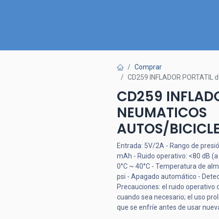
Inicio
Nuestra Tienda
Quiénes somos
Contactános
Comprar
CD259 INFLADOR PORTATIL 
CD259 INFLADO
NEUMATICOS
AUTOS/BICICL
Entrada: 5V/2A - Rango de presión
mAh - Ruido operativo: <80 dB (a
0°C ~ 40°C - Temperatura de al
psi - Apagado automático - Detec
Precauciones: el ruido operativo 
cuando sea necesario; el uso pr
que se enfríe antes de usar nuev