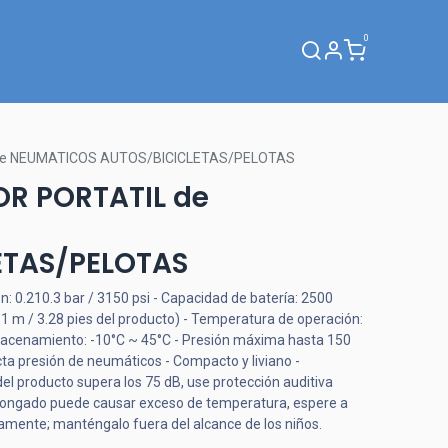
0
Webinar
de NEUMATICOS AUTOS/BICICLETAS/PELOTAS
R PORTATIL de
ETAS/PELOTAS
: 0.210.3 bar / 3150 psi - Capacidad de batería: 2500
 1 m / 3.28 pies del producto) - Temperatura de operación:
macenamiento: -10°C ~ 45°C - Presión máxima hasta 150
ta presión de neumáticos - Compacto y liviano -
del producto supera los 75 dB, use protección auditiva
olongado puede causar exceso de temperatura, espere a
amente; manténgalo fuera del alcance de los niños.