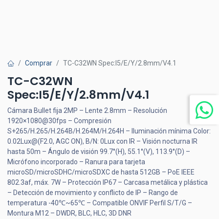
Comprar
TC-C32WN Spec:I5/E/Y/2.8mm/V4.1
TC-C32WN
Spec:I5/E/Y/2.8mm/V4.1
Cámara Bullet fija 2MP – Lente 2.8mm – Resolución
1920×1080@30fps – Compresión
S+265/H.265/H.264B/H.264M/H.264H – Iluminación mínima Color:
0.02Lux@(F2.0, AGC ON), B/N: 0Lux con IR – Visión nocturna IR
hasta 50m – Ángulo de visión 99.7°(H), 55.1°(V), 113.9°(D) –
Micrófono incorporado – Ranura para tarjeta
microSD/microSDHC/microSDXC de hasta 512GB – PoE IEEE
802.3af, máx. 7W – Protección IP67 – Carcasa metálica y plástica
– Detección de movimiento y conflicto de IP – Rango de
temperatura -40℃~65℃ – Compatible ONVIF Perfil S/T/G –
Montura M12 – DWDR, BLC, HLC, 3D DNR