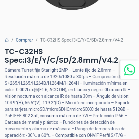
Comprar
TC-C32HS Spec:I3/E/Y/C/SD/2.8mm/V4.2
TC-C32HS
Spec:I3/E/Y/C/SD/2.8mm/V4.2
Cámara Turret fija Starlight 2MP – Lente fijo de 2.8mm –
Resolución máxima de 1920×1080 a 30fps – Compresión de video
S+265/H.265/H.264B/H.264M/H.264H – Iluminación mínima en
color: 0.002Lux@(F1.6, AGC ON); en blanco y negro: 0Lux con IR –
Visión nocturna con alcance IR de hasta 30m – Ángulo de visión:
104.9°(H), 56.5°(V), 119.2°(D) – Micrófono incorporado – Soporte
para tarjeta microSD/microSDHC/microSDXC de hasta 512GB –
PoE IEEE 802.3af, consumo máximo de 7W – Protección IP66 –
Carcasa de metal y plástico – Funciones de detección de
movimiento y alarma de máscara – Rango de temperatura de
operación: -30℃ a 60℃ – Compatible con ONVIF Perfil S/T/G –