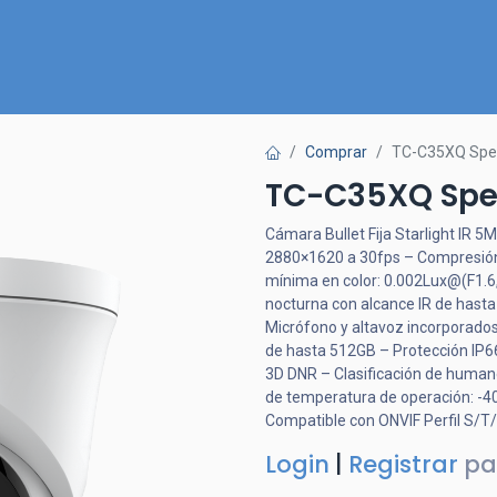
Inicio
Nuestra Tienda
Quiénes somos
Contactános
Comprar
TC-C35XQ Spe
TC-C35XQ Spe
Cámara Bullet Fija Starlight IR 
2880×1620 a 30fps – Compresión
mínima en color: 0.002Lux@(F1.6,
nocturna con alcance IR de hasta 
Micrófono y altavoz incorporad
de hasta 512GB – Protección IP6
3D DNR – Clasificación de human
de temperatura de operación: -
Compatible con ONVIF Perfil S/T
Login
|
Registrar
pa