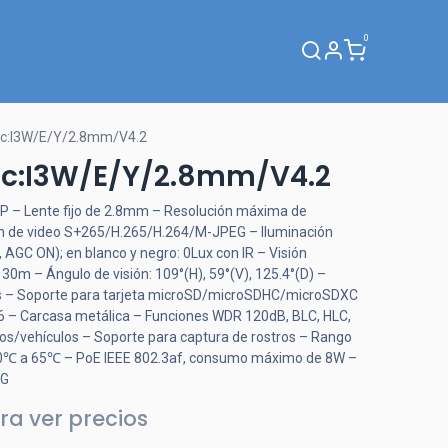
0
Webinar
c:I3W/E/Y/2.8mm/V4.2
c:I3W/E/Y/2.8mm/V4.2
5MP – Lente fijo de 2.8mm – Resolución máxima de
 de video S+265/H.265/H.264/M-JPEG – Iluminación
 AGC ON); en blanco y negro: 0Lux con IR – Visión
30m – Ángulo de visión: 109°(H), 59°(V), 125.4°(D) –
os – Soporte para tarjeta microSD/microSDHC/microSDXC
6 – Carcasa metálica – Funciones WDR 120dB, BLC, HLC,
os/vehículos – Soporte para captura de rostros – Rango
40℃ a 65℃ – PoE IEEE 802.3af, consumo máximo de 8W –
/G
ra ver precios