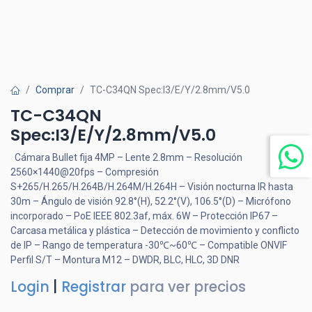
Comprar
TC-C34QN Spec:I3/E/Y/2.8mm/V5.0
TC-C34QN
Spec:I3/E/Y/2.8mm/V5.0
Cámara Bullet fija 4MP – Lente 2.8mm – Resolución
2560×1440@20fps – Compresión
S+265/H.265/H.264B/H.264M/H.264H – Visión nocturna IR hasta
30m – Ángulo de visión 92.8°(H), 52.2°(V), 106.5°(D) – Micrófono
incorporado – PoE IEEE 802.3af, máx. 6W – Protección IP67 –
Carcasa metálica y plástica – Detección de movimiento y conflicto
de IP – Rango de temperatura -30℃~60℃ – Compatible ONVIF
Perfil S/T – Montura M12 – DWDR, BLC, HLC, 3D DNR
Login
|
Registrar
para ver precios