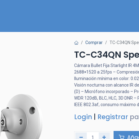
Inicio
Nuestra Tienda
Quiénes somos
Contactános
Comprar
TC-C34QN Spe
TC-C34QN Spe
Cámara Bullet Fija Starlight IR 
2688×1520 a 25fps – Compresió
Iluminación mínima en color: 0.0
Visión nocturna con alcance IR de
(D) – Micrófono incorporado – Pr
WDR 120dB, BLC, HLC, 3D DNR – 
IEEE 802.3af, consumo máximo d
Login
|
Registrar
pa
Añad