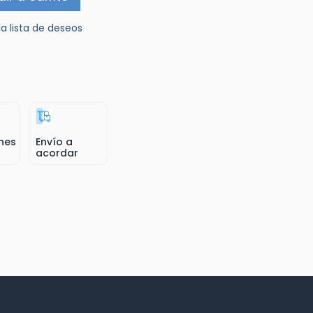
la lista de deseos
nes
Envío a
acordar