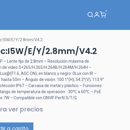
0
Webinar
c:I5W/E/Y/2.8mm/V4.2
c:I5W/E/Y/2.8mm/V4.2
4MP – Lente fijo de 2.8mm – Resolución máxima de
n de video S+265/H.265/H.264B/H.264M/H.264H –
2Lux@(F1.6, AGC ON); en blanco y negro: 0Lux con IR –
 hasta 50m – Ángulo de visión: 100.1°(H), 54.3°(V), 113.9°
otección IP67 – Carcasa de metal y plástico – Funciones
Rango de temperatura de operación: -30℃ a 60℃ – PoE
e 7W – Compatible con ONVIF Perfil S/T/G
ra ver precios
ir a carrito