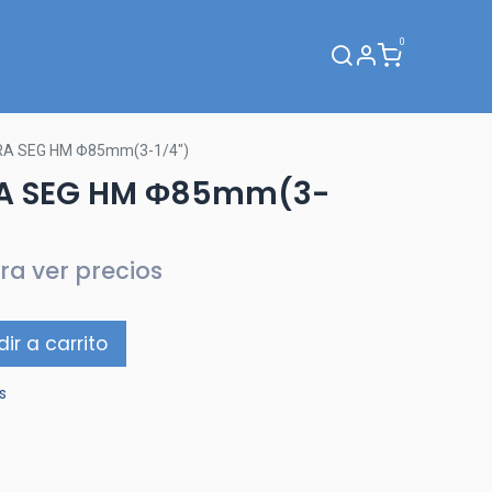
0
Webinar
RA SEG HM Φ85mm(3-1/4")
RA SEG HM Φ85mm(3-
ra ver precios
ir a carrito
s