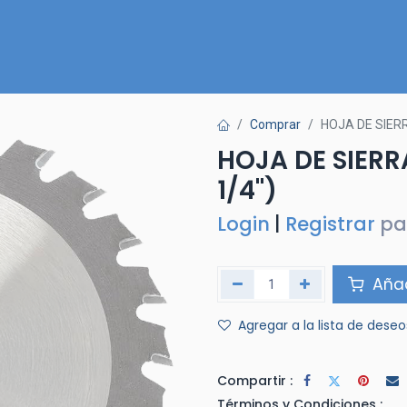
Inicio
Nuestra Tienda
Quiénes somos
Contactános
Comprar
HOJA DE SIER
HOJA DE SIER
1/4")
Login
|
Registrar
pa
Añad
Agregar a la lista de deseo
Compartir :
Términos y Condiciones :