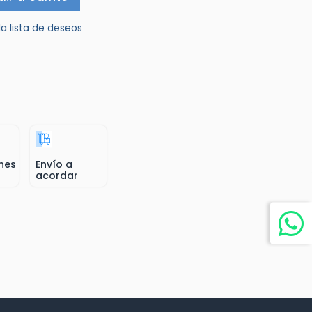
la lista de deseos
nes
Envío a
acordar