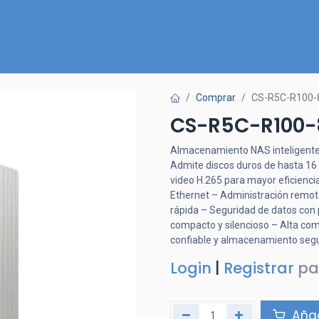
Inicio
Nuestra Tienda
Quiénes somos
Contactános
Comprar
CS-R5C-R100-
CS-R5C-R100-
Almacenamiento NAS inteligente
Admite discos duros de hasta 16
video H.265 para mayor eficienc
Ethernet – Administración remota
rápida – Seguridad de datos con 
compacto y silencioso – Alta com
confiable y almacenamiento segu
Login
|
Registrar
pa
Añad