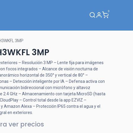
0
Webinar
H3WKFL 3MP
H3WKFL 3MP
xteriores – Resolución 3 MP – Lente fija para imágenes
 con focos integrados – Alcance de visión nocturna de
orámico horizontal de 350° y vertical de 80° –
nas – Detección inteligente por IA – Defensa activa con
municación bidireccional con micrófono y altavoz
 de 2.4 GHz – Almacenamiento con tarjeta MicroSD (hasta
loudPlay – Control total desde la app EZVIZ –
y Amazon Alexa – Protección IP65 contra el agua y el
gral en exteriores.
ra ver precios