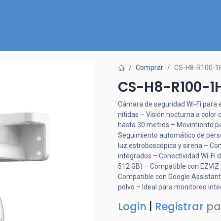
Inicio
Nuestra Tienda
Quiénes somos
Contactános
Comprar
CS-H8-R100-1
CS-H8-R100-1
Cámara de seguridad Wi-Fi para e
nítidas – Visión nocturna a color
hasta 30 metros – Movimiento pan
Seguimiento automático de perso
luz estroboscópica y sirena – Co
integrados – Conectividad Wi-Fi
512 GB) – Compatible con EZVIZ C
Compatible con Google Assistant 
polvo – Ideal para monitoreo inte
Login
|
Registrar
pa