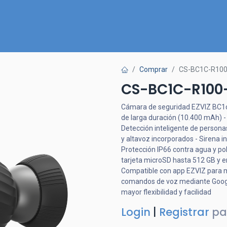
Inicio
Nuestra Tienda
Quiénes somos
Contactános
Comprar
CS-BC1C-R100
CS-BC1C-R100
Cámara de seguridad EZVIZ BC1c c
de larga duración (10.400 mAh) -
Detección inteligente de personas
y altavoz incorporados - Sirena i
Protección IP66 contra agua y pol
tarjeta microSD hasta 512 GB y e
Compatible con app EZVIZ para mo
comandos de voz mediante Google
mayor flexibilidad y facilidad
Login
|
Registrar
pa