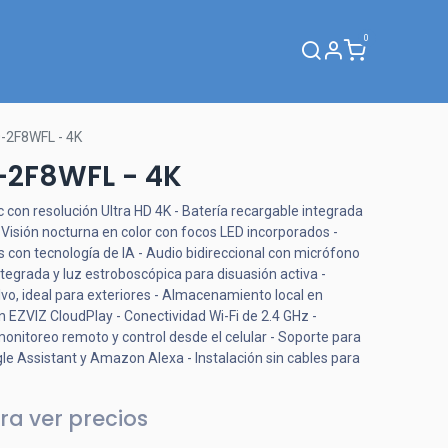
0
Webinar
-2F8WFL - 4K
-2F8WFL - 4K
on resolución Ultra HD 4K - Batería recargable integrada
 Visión nocturna en color con focos LED incorporados -
 con tecnología de IA - Audio bidireccional con micrófono
ntegrada y luz estroboscópica para disuasión activa -
vo, ideal para exteriores - Almacenamiento local en
n EZVIZ CloudPlay - Conectividad Wi-Fi de 2.4 GHz -
nitoreo remoto y control desde el celular - Soporte para
 Assistant y Amazon Alexa - Instalación sin cables para
ra ver precios