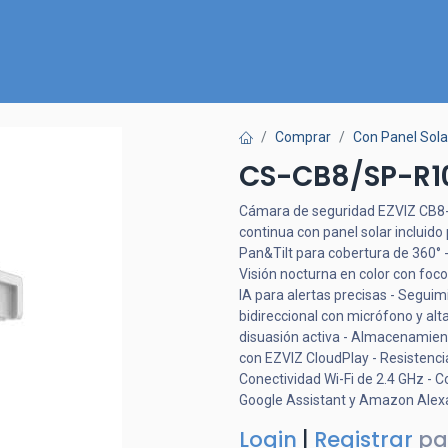
Inicio
Nuestra Tienda
Quiénes somos
Contactános
Comprar
Con Panel Sola
CS-CB8/SP-R1
Cámara de seguridad EZVIZ CB8-S
continua con panel solar incluid
Pan&Tilt para cobertura de 360° 
Visión nocturna en color con foco
IA para alertas precisas - Segu
bidireccional con micrófono y alt
disuasión activa - Almacenamient
con EZVIZ CloudPlay - Resistencia
Conectividad Wi-Fi de 2.4 GHz - 
Google Assistant y Amazon Alexa -
Login
|
Registrar
pa