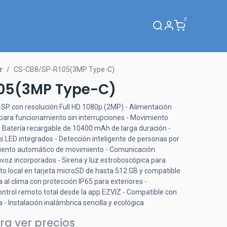
0
Webinar
r
CS-CB8/SP-R105(3MP Type-C)
05(3MP Type-C)
P con resolución Full HD 1080p (2MP) - Alimentación
o para funcionamiento sin interrupciones - Movimiento
- Batería recargable de 10400 mAh de larga duración -
s LED integrados - Detección inteligente de personas por
imiento automático de movimiento - Comunicación
avoz incorporados - Sirena y luz estroboscópica para
o local en tarjeta microSD de hasta 512 GB y compatible
 al clima con protección IP65 para exteriores -
Control remoto total desde la app EZVIZ - Compatible con
 Instalación inalámbrica sencilla y ecológica
ra ver precios