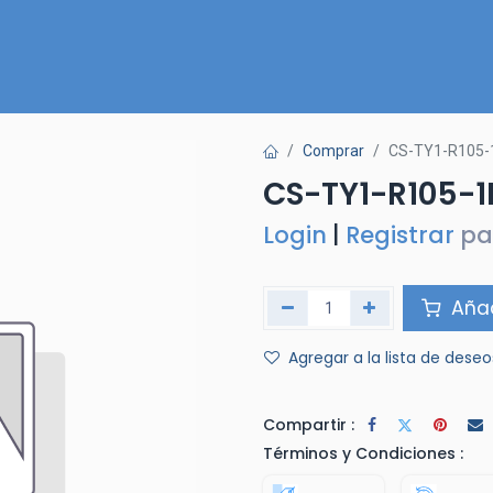
Inicio
Nuestra Tienda
Quiénes somos
Contactános
Comprar
CS-TY1-R105-
CS-TY1-R105-1
Login
|
Registrar
pa
Añad
Agregar a la lista de deseo
Compartir :
Términos y Condiciones :