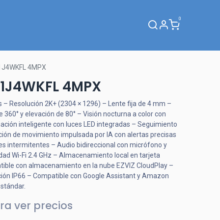
0
Webinar
1J4WKFL 4MPX
1J4WKFL 4MPX
 – Resolución 2K+ (2304 × 1296) – Lente fija de 4 mm –
 360° y elevación de 80° – Visión nocturna a color con
nación inteligente con luces LED integradas – Seguimiento
ión de movimiento impulsada por IA con alertas precisas
es intermitentes – Audio bidireccional con micrófono y
dad Wi-Fi 2.4 GHz – Almacenamiento local en tarjeta
tible con almacenamiento en la nube EZVIZ CloudPlay –
cación IP66 – Compatible con Google Assistant y Amazon
stándar.
ra ver precios