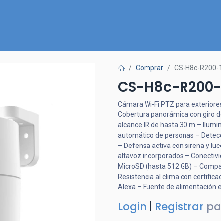
Inicio
Nuestra Tienda
Quiénes somos
Contactános
Comprar
CS-H8c-R200-
CS-H8c-R200-
Cámara Wi-Fi PTZ para exteriores
Cobertura panorámica con giro de
alcance IR de hasta 30 m – Ilumi
automático de personas – Detecc
– Defensa activa con sirena y luc
altavoz incorporados – Conectivi
MicroSD (hasta 512 GB) – Compa
Resistencia al clima con certifi
Alexa – Fuente de alimentación e
Login
|
Registrar
pa