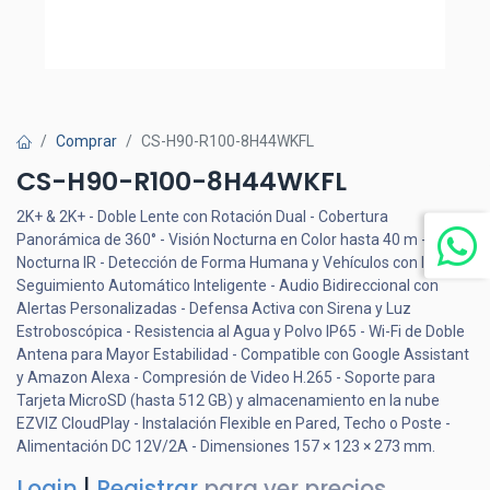
Comprar
CS-H90-R100-8H44WKFL
CS-H90-R100-8H44WKFL
2K+ & 2K+ - Doble Lente con Rotación Dual - Cobertura
Panorámica de 360° - Visión Nocturna en Color hasta 40 m - Visión
Nocturna IR - Detección de Forma Humana y Vehículos con IA -
Seguimiento Automático Inteligente - Audio Bidireccional con
Alertas Personalizadas - Defensa Activa con Sirena y Luz
Estroboscópica - Resistencia al Agua y Polvo IP65 - Wi-Fi de Doble
Antena para Mayor Estabilidad - Compatible con Google Assistant
y Amazon Alexa - Compresión de Video H.265 - Soporte para
Tarjeta MicroSD (hasta 512 GB) y almacenamiento en la nube
EZVIZ CloudPlay - Instalación Flexible en Pared, Techo o Poste -
Alimentación DC 12V/2A - Dimensiones 157 × 123 × 273 mm.
Login
|
Registrar
para ver precios