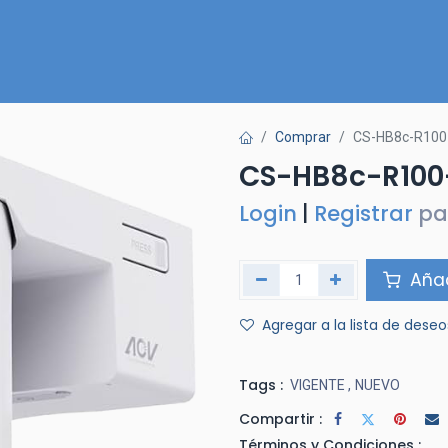
Inicio
Nuestra Tienda
Quiénes somos
Contactános
Comprar
CS-HB8c-R10
CS-HB8c-R100
Login
|
Registrar
pa
Añad
Agregar a la lista de deseo
Tags :
VIGENTE
,
NUEVO
Compartir :
Términos y Condiciones :