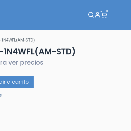
0
Webinar
0-1N4WFL(AM-STD)
-1N4WFL(AM-STD)
ra ver precios
ir a carrito
s