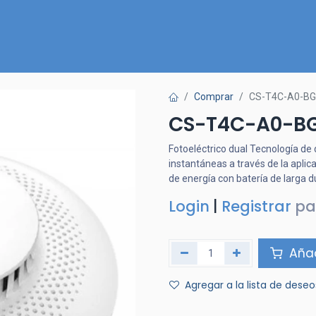
Inicio
Nuestra Tienda
Quiénes somos
Contactános
Comprar
CS-T4C-A0-BG
CS-T4C-A0-B
Fotoeléctrico dual Tecnología de
instantáneas a través de la aplic
de energía con batería de larga d
Login
|
Registrar
pa
Añad
Agregar a la lista de deseo