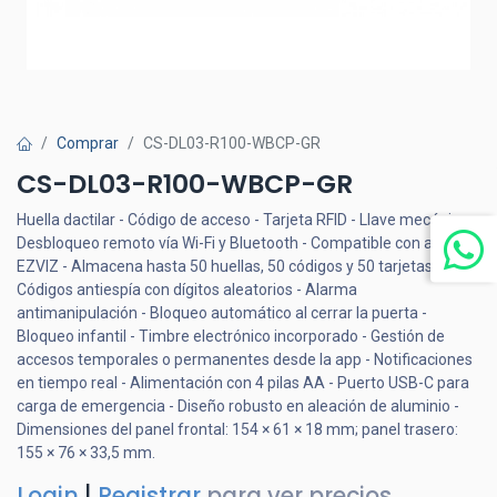
Comprar
CS-DL03-R100-WBCP-GR
CS-DL03-R100-WBCP-GR
Huella dactilar - Código de acceso - Tarjeta RFID - Llave mecánica -
Desbloqueo remoto vía Wi-Fi y Bluetooth - Compatible con app
EZVIZ - Almacena hasta 50 huellas, 50 códigos y 50 tarjetas -
Códigos antiespía con dígitos aleatorios - Alarma
antimanipulación - Bloqueo automático al cerrar la puerta -
Bloqueo infantil - Timbre electrónico incorporado - Gestión de
accesos temporales o permanentes desde la app - Notificaciones
en tiempo real - Alimentación con 4 pilas AA - Puerto USB-C para
carga de emergencia - Diseño robusto en aleación de aluminio -
Dimensiones del panel frontal: 154 × 61 × 18 mm; panel trasero:
155 × 76 × 33,5 mm.
Login
|
Registrar
para ver precios