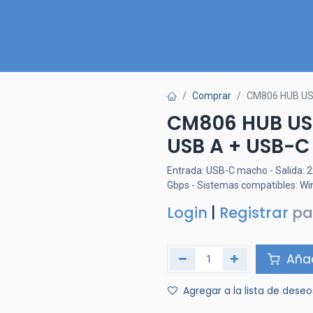
Inicio
Nuestra Tienda
Quiénes somos
Contactános
Comprar
CM806 HUB USB
CM806 HUB USB
USB A + USB-C
Entrada: USB-C macho - Salida: 
Gbps - Sistemas compatibles: Win
Login
|
Registrar
pa
Añad
Agregar a la lista de deseo