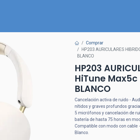
Inicio
Nuestra Tienda
Quiénes somos
Contactános
Comprar
HP203 AURICULARES HIBRID
BLANCO
HP203 AURICU
HiTune Max5c
BLANCO
Cancelación activa de ruido - Au
nítidos y graves profundos graci
5 micrófonos y cancelación de ru
batería de hasta 75 horas en mod
Compatible con modo con cable - 
Blanco.