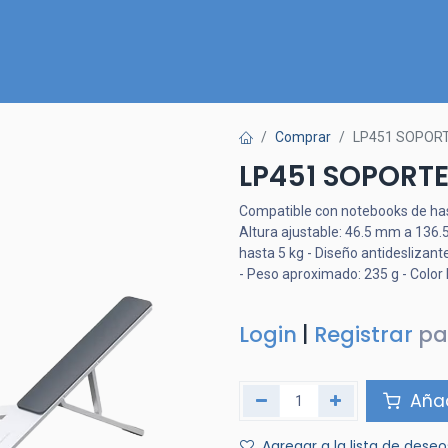
Inicio
Nuestra Tienda
Quiénes somos
Contactános
Comprar
LP451 SOPOR
LP451 SOPORTE
Compatible con notebooks de hasta
Altura ajustable: 46.5 mm a 136.
hasta 5 kg - Diseño antideslizante
- Peso aproximado: 235 g - Color
Login
|
Registrar
pa
Añad
Agregar a la lista de deseo