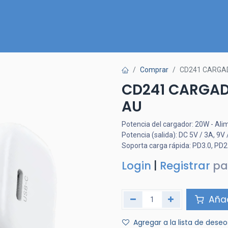
Inicio
Nuestra Tienda
Quiénes somos
Contactános
Comprar
CD241 CARGA
CD241 CARGAD
AU
Potencia del cargador: 20W - Ali
Potencia (salida): DC 5V / 3A, 9V 
Soporta carga rápida: PD3.0, PD2.
Login
|
Registrar
pa
Añad
Agregar a la lista de deseo