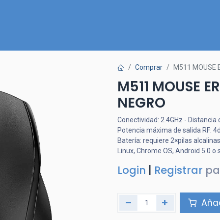
Inicio
Nuestra Tienda
Quiénes somos
Contactános
Comprar
M511 MOUSE 
M511 MOUSE E
NEGRO
Conectividad: 2.4GHz - Distancia 
Potencia máxima de salida RF: 4d
Batería: requiere 2×pilas alcali
Linux, Chrome OS, Android 5.0 o s
Login
|
Registrar
pa
Añad