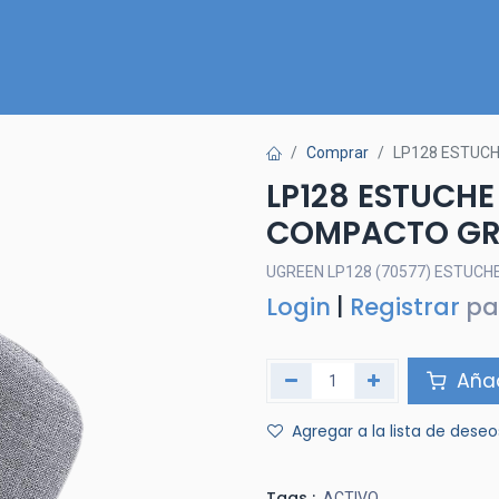
Inicio
Nuestra Tienda
Quiénes somos
Contactános
Comprar
LP128 ESTUCH
LP128 ESTUCHE
COMPACTO GR
UGREEN LP128 (70577) ESTUCH
Login
|
Registrar
pa
Añad
Agregar a la lista de deseo
Tags :
ACTIVO