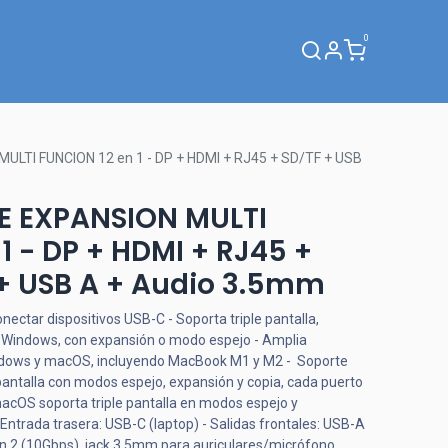
0
Webinar
LTI FUNCION 12 en 1 - DP + HDMI + RJ45 + SD/TF + USB
E EXPANSION MULTI
1 - DP + HDMI + RJ45 +
 + USB A + Audio 3.5mm
ectar dispositivos USB-C - Soporta triple pantalla,
 Windows, con expansión o modo espejo - Amplia
ndows y macOS, incluyendo MacBook M1 y M2 - Soporte
antalla con modos espejo, expansión y copia, cada puerto
acOS soporta triple pantalla en modos espejo y
ntrada trasera: USB-C (laptop) - Salidas frontales: USB-A
n 2 (10Gbps), jack 3.5mm para auriculares/micrófono,