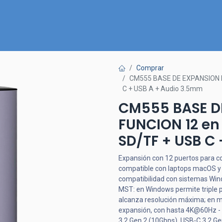
Inicio
Nuestra Tienda
Quiénes somos
Contactános
Comprar
CM555 BASE DE EXPANSION MU
C + USB A + Audio 3.5mm
CM555 BASE D
FUNCION 12 en 
SD/TF + USB C
Expansión con 12 puertos para con
compatible con laptops macOS y
compatibilidad con sistemas Wi
MST: en Windows permite triple p
alcanza resolución máxima; en m
expansión, con hasta 4K@60Hz - E
3.2 Gen 2 (10Gbps), USB-C 3.2 Ge