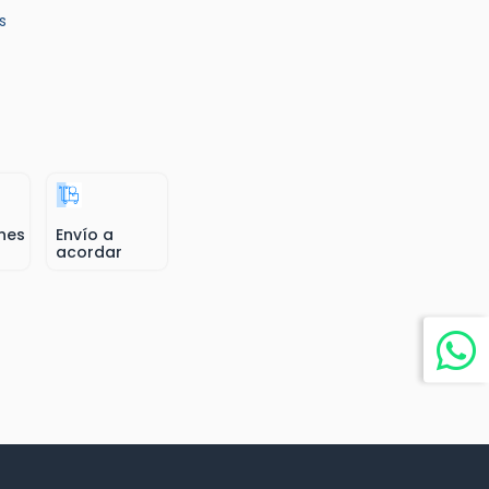
s
nes
Envío a
acordar