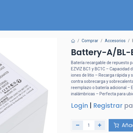
Inicio
Nuestra Tienda
Quiénes somos
Contactános
Comprar
Accesorios
Battery-A/BL-
Batería recargable de repuesto
EZVIZ BC1 y BC1C – Capacidad de 
iones de litio – Recarga rápida y
contra sobrecarga y sobrecalenta
reemplazo o batería adicional –
inalámbricas – Perfecta para ubi
Login
|
Registrar
pa
Añad