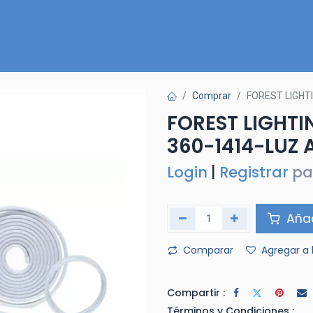
Inicio
Nuestra Tienda
Quiénes somos
Contactános
Comprar
FOREST LIGHT
FOREST LIGHT
360-1414-LUZ
Login
|
Registrar
pa
Añad
Comparar
Agregar a 
Compartir :
Términos y Condiciones :