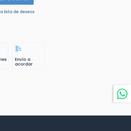
la lista de deseos
nes
Envío a
acordar