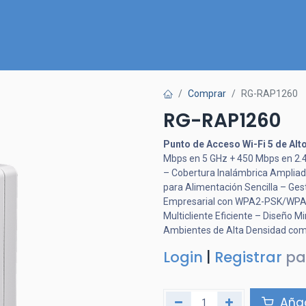
Inicio
Nuestra Tienda
Quiénes somos
Contactános
Comprar
RG-RAP1260
RG-RAP1260
Punto de Acceso Wi-Fi 5 de Alt
Mbps en 5 GHz + 450 Mbps en 2.4
– Cobertura Inalámbrica Amplia
para Alimentación Sencilla – Ges
Empresarial con WPA2-PSK/WPA-
Multicliente Eficiente – Diseño M
Ambientes de Alta Densidad como
Login
|
Registrar
pa
Añad