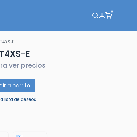
0
Webinar
T4XS-E
T4XS-E
ra ver precios
ir a carrito
la lista de deseos