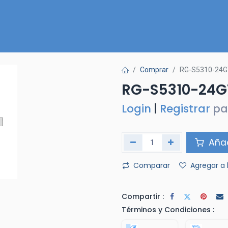
Inicio
Nuestra Tienda
Quiénes somos
Contactános
Comprar
RG-S5310-24G
RG-S5310-24G
Login
|
Registrar
pa
Añad
Comparar
Agregar a 
Compartir :
Términos y Condiciones :