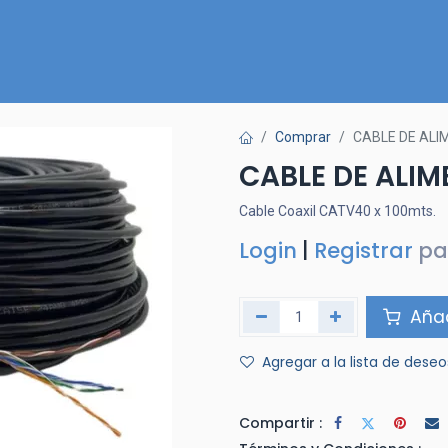
Inicio
Nuestra Tienda
Quiénes somos
Contactános
Comprar
CABLE DE ALI
CABLE DE ALI
Cable Coaxil CATV40 x 100mts.
Login
|
Registrar
pa
Añad
Agregar a la lista de deseo
Compartir :