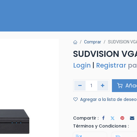
Inicio
Nuestra Tienda
Quiénes somos
Contactános
Comprar
SUDVISION VG
SUDVISION VG
Login
|
Registrar
pa
Añad
Agregar a la lista de deseo
Compartir :
Términos y Condiciones :